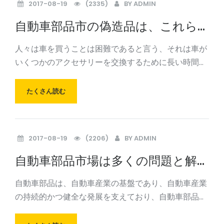
2017-08-19
(2335)
BY
ADMIN
自動車部品市の偽造品は、これら
の偽の車のアクセサリーの人々が
人々は車を買うことは困難であると言う、それは車が
悩んでいる
いくつかのアクセサリーを交換するために長い時間を
使用することは本当ですが、自動車製品のすべての種
類の市場のために、私はどのように選択するかわから
たくさん読む
ない多くの消費者。市場で偽造、自動車部品都市は今
日倹約され
2017-08-19
(2206)
BY
ADMIN
自動車部品市場は多くの問題と解決
策があります
自動車部品は、自動車産業の基盤であり、自動車産業
の持続的かつ健全な発展を支えており、自動車部品の
状態がどれほど重要かを知ることができます。しか
し、中国の現在の自動車部品市場はまだ多くの問題が