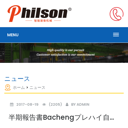
MENU
ニュース
ホーム
>
ニュース
2017-08-19
(2205)
BY
ADMIN
半期報告書Bachengプレハイ自動
車部品会社は、 "後半"についてよ