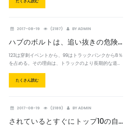
たくさん読む
あり、これらの問題の存在は中国の自動車部品市場の
整然とした発
2017-08-19
(2187)
BY
ADMIN
ハブのボルトは、追い抜きの危険
から簡単に小さなロゴを差し込み
123は穿刺イベントから、99はトラックパンクから8％
ます
を占める。その理由は、トラックのより長期的な道
路、タイヤの高負荷運転で実行されている、第二に、
タイヤの圧力が重すぎるように、第二に、いくつかの
たくさん読む
トラックが過負荷です。加えて、お金を節約するため
のトラ
2017-08-19
(2189)
BY
ADMIN
されているとすぐにトップ10の自
動車部品で消えるだろう、あなた