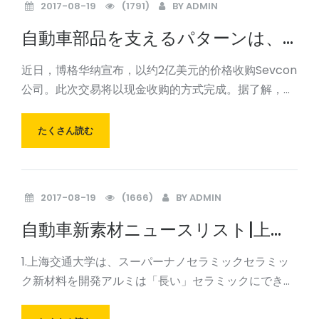
2017-08-19
(1791)
BY
ADMIN
自動車部品を支えるパターンは、
できるだけ早くビジネスの変化を
近日，博格华纳宣布，以约2亿美元的价格收购Sevcon
静かに変えています
公司。此次交易将以现金收购的方式完成。据了解，
Sevcon为英国一家新能源汽车控制装置和电池充电器
生产商。博格华纳看中了Sevcon在电动车领域的技
たくさん読む
术，其将为博格华纳的汽车驱动工程和产品组合带来更
2017-08-19
(1666)
BY
ADMIN
自動車新素材ニュースリスト|上海
交通大学セラミックアルミニウム
1.上海交通大学は、スーパーナノセラミックセラミッ
合金新素材の研究開発
ク新材料を開発アルミは「長い」セラミックにできま
すか？最近では、材料工学の教授、王Haowei率いる