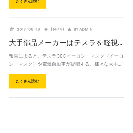
上海交通大学の研究チームは、答えを与える：彼ら
たくさん読む
は、セラミックスのうち、「長い」にアルミを作りま
す。こ
2017-08-19
(1474)
BY
ADMIN
大手部品メーカーはテスラを軽視
している：彼らは電気自動車につ
報告によると、テスラCEOイーロン・マスク（イーロ
いて楽観的ではない
ン・マスク）や電気自動車が提唱する、様々な大手自
動車会社のために、いくつかの大規模な自動車部品サ
プライヤーは払っていません。25の自動車メーカーの
たくさん読む
北米最大のサプライヤーでは、電気自動車の販売に今
月5人