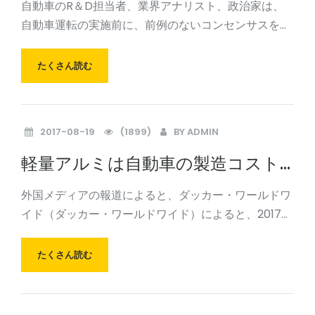
自動車のR＆D担当者、業界アナリスト、政治家は、
は何を知っていますか？ 素晴らし
自動車運転の実施前に、前例のないコンセンサスを作
い！
成しましたが、自動車を運転する数世代の人々を通過
する必要もあります。これは、車のステアリングホイ
たくさん読む
ールも長い間滞在する必要があることを意味します。
しかし、自
2017-08-19
(1899)
BY
ADMIN
軽量アルミは自動車の製造コスト
を押し上げ、車の価格は消費を減
外国メディアの報道によると、ダッカー・ワールドワ
らす
イド（ダッカー・ワールドワイド）によると、2017年
7月31日に発表された調査によれば、次の10年間でア
ルミニウムは自動車の用途において42％しかし、成長
たくさん読む
率は以前の予測よりも低い。自動車のアルミニウムの