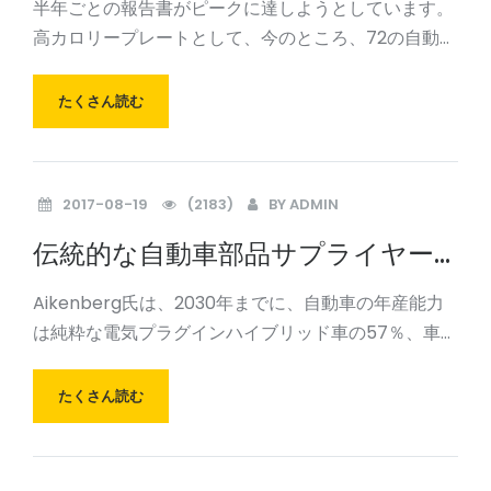
半年ごとの報告書がピークに達しようとしています。
り楽観的な
高カロリープレートとして、今のところ、72の自動車
部品業界の上場企業は、パフォーマンスの通知の前半
を発表した、それはほぼBachengを占める57社を報
たくさん読む
告した。記者は、今年下半期には成長の勢いの前半の
パ
2017-08-19
(2183)
BY
ADMIN
伝統的な自動車部品サプライヤー
のパターンは、電気自動車75％に
Aikenberg氏は、2030年までに、自動車の年産能力
よって破壊されるか、または排除
は純粋な電気プラグインハイブリッド車の57％、車の
される
48V電気システムの57％になると指摘している。自動
車部品、電気自動車オートニューズネットワークによ
たくさん読む
れば、伝統的な自動車部品供給業者にとって、