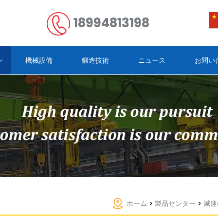
18994813198
機械設備
鍛造技術
ニュース
お問い
ホーム
>
製品センター
>
減速