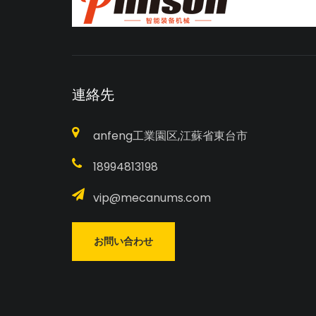
連絡先
anfeng工業園区,江蘇省東台市
18994813198
vip@mecanums.com
お問い合わせ