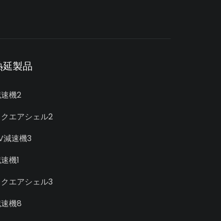
熱延製品
減速機2
スクエアシェル2
V減速機3
速機1
スクエアシェル3
減速機8