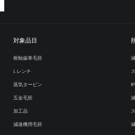
対象品目
枢軸歯車毛胚
L レンチ
蒸気タービン
R
五金毛胚
減
加工品
減速機用毛胚