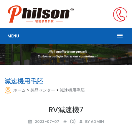
MENU
減速機用毛胚
ホーム
>
製品センター
>
減速機用毛胚
RV減速機7
2023-07-07
(2)
BY ADMIN